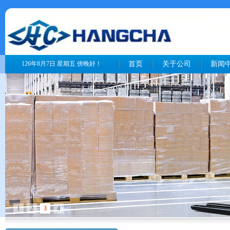
126年8月7日 星期五 傍晚好！
首页
关于公司
新闻
1
2
3
4