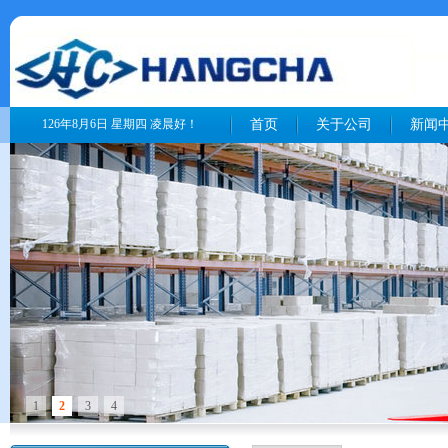
126年8月6日 星期四 凌晨好！
首页
关于公司
新闻
1
2
3
4