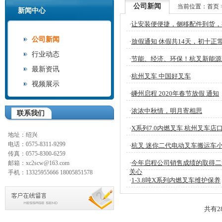
公司新闻
当前位置：
首页
新闻中心
·
让安装便便捷，侧移配件到货，
公司新闻
·
放假通知 休假共14天，初十正常上班 2
行业动态
·
节能、经济、环保！杭叉新能源
最新资讯
·
杭州叉车 中国好叉车
视频展示
·
嵊州启程 2020年春节放假 通知
·
浓浓中秋情，明月寄相思
联系我们
·
X系列7.0内燃叉车 杭州叉车店
地址：绍兴
电话：0575-8311-9299
·
杭叉 迷你二代电动叉车搬运车
传真：0575-8300-6259
·
今年启程公司销售成绩的取得二
邮箱：xc2scw@163.com
关心
手机：13325955666 18005851578
·
1-3.8吨X系列内燃叉车维护保养
共有28