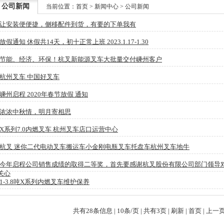
公司新闻
当前位置：
首页
>
新闻中心
>
公司新闻
让安装便便捷，侧移配件到货，有要的下单我有
放假通知 休假共14天，初十正常上班 2023.1.17-1.30
节能、经济、环保！杭叉新能源叉车大批量交付嵊州客户
杭州叉车 中国好叉车
嵊州启程 2020年春节放假 通知
浓浓中秋情，明月寄相思
X系列7.0内燃叉车 杭州叉车店口运营中心
杭叉 迷你二代电动叉车搬运车小金刚电瓶叉车托盘车杭州叉车地牛
今年启程公司销售成绩的取得二等奖，首先要感谢杭叉股份有限公司部门领导
关心
1-3.8吨X系列内燃叉车维护保养
共有28条信息 | 10条/页 | 共有3页 |
刷新
|
首页
|
上一