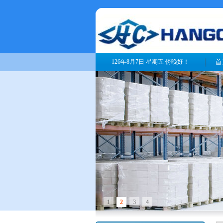
126年8月7日 星期五 傍晚好！
首
1
2
3
4