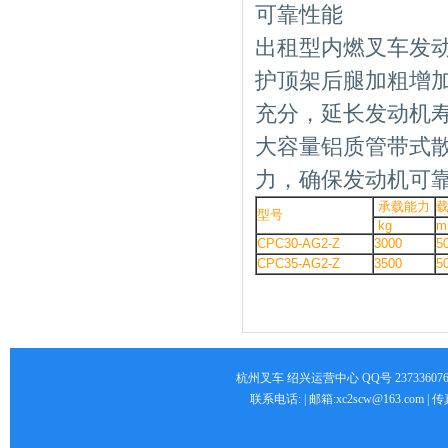
可靠性能
出租型内燃叉车
发
护顶架后腿加粗增
充分，延长发动机
大容量铝质管带式
力，确保发动机可
承载能力
型号
kg
m
CPC30-AG2-Z
3000
5
CPC35-AG2-Z
3500
5
杭州叉车 绍兴运营中心 QQ号 2373360766 
联系电话: | 邮箱:xc2scw@163.com 