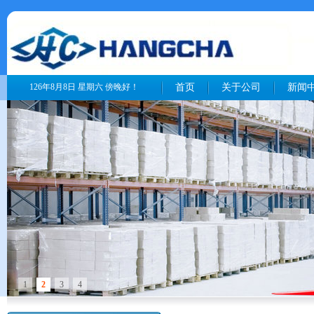
126年8月8日 星期六 傍晚好！
首页
关于公司
新闻
1
2
3
4